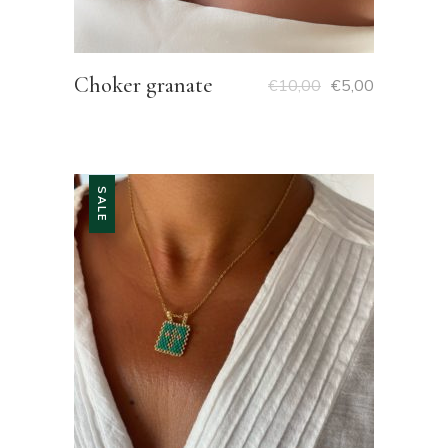
Choker granate
€
10,00
€
5,00
SALE