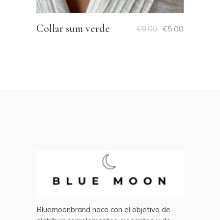
Collar sum verde
€
8,00
€
5,00
Bluemoonbrand nace con el objetivo de