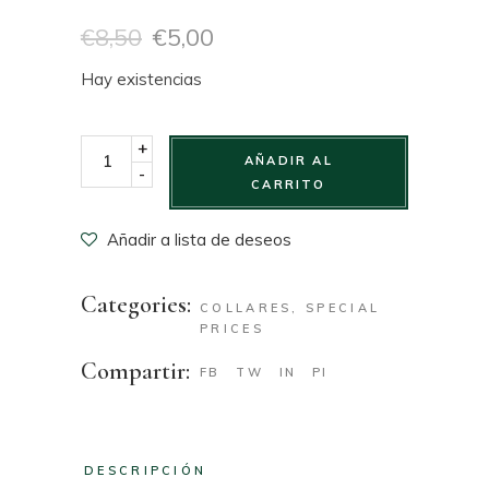
€
8,50
€
5,00
Hay existencias
+
Collar Helen quantity
AÑADIR AL
-
CARRITO
Añadir a lista de deseos
Categories:
COLLARES
,
SPECIAL
PRICES
Compartir:
FB
TW
IN
PI
DESCRIPCIÓN