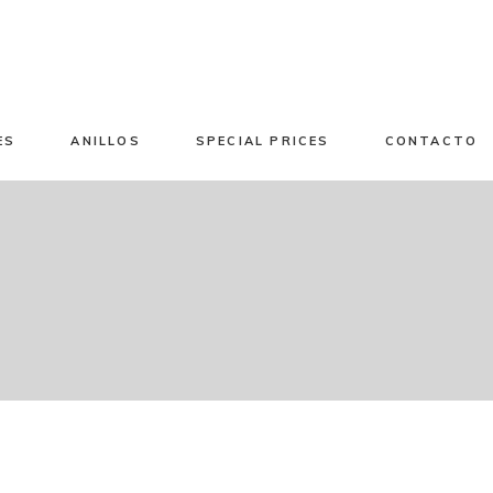
tos en el carrito.
ES
ANILLOS
SPECIAL PRICES
CONTACTO
No hay product